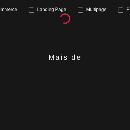
ommerce
Landing Page
Multipage
P
Mais de