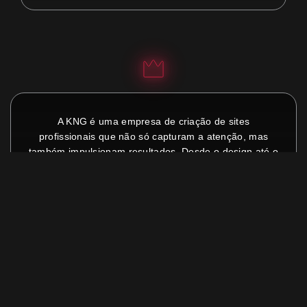
A KNG é uma empresa de criação de sites
profissionais que não só capturam a atenção, mas
também impulsionam resultados. Desde o design até o
gerenciamento, nossos sites são projetados para gerar
leads, potencializar vendas e encantar clientes.
(11) 95186-1117
comercial@kngcomunicacao.com.br
Home
Sobre Nós
Criação de sites