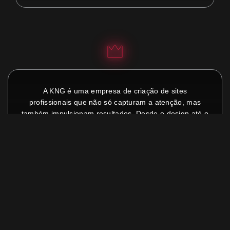
A KNG é uma empresa de criação de sites
profissionais que não só capturam a atenção, mas
também impulsionam resultados. Desde o design até o
gerenciamento, nossos sites são projetados para gerar
leads, potencializar vendas e encantar clientes.
(11) 95186-1117
comercial@kngcomunicacao.com.br
Home
Sobre Nós
Criação de sites