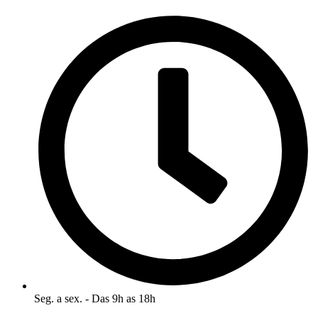
Ir
para
o
conteúdo
Seg. a sex. - Das 9h as 18h