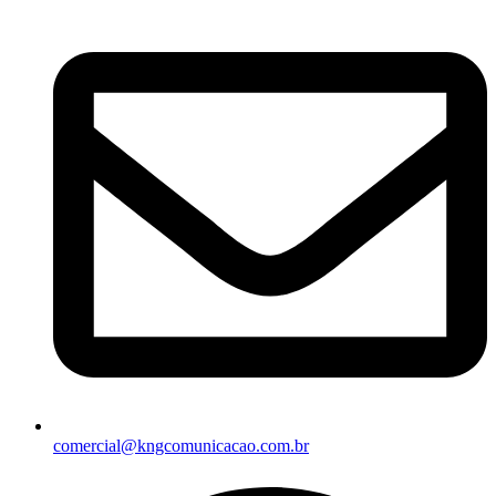
comercial@kngcomunicacao.com.br