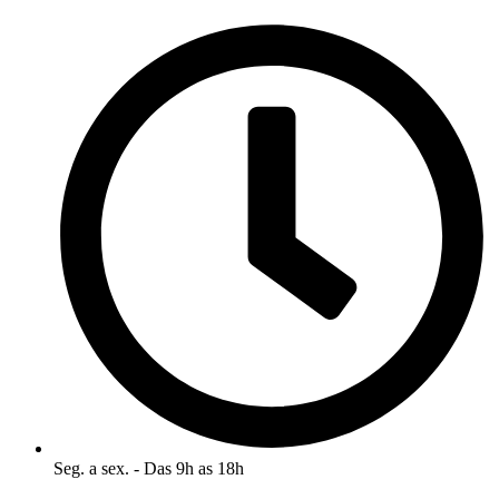
Ir
para
o
conteúdo
Seg. a sex. - Das 9h as 18h