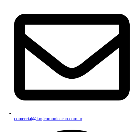
comercial@kngcomunicacao.com.br