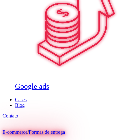
Google ads
Cases
Blog
Contato
E-commerce
/
Formas de entrega