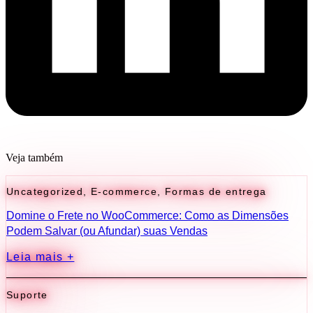
Veja também
Uncategorized
,
E-commerce
,
Formas de entrega
Domine o Frete no WooCommerce: Como as Dimensões
Podem Salvar (ou Afundar) suas Vendas
Leia mais +
Suporte