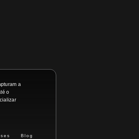
apturam a
té o
ializar
ses
Blog