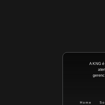
A KNG é 
ate
gerenc
Home
So