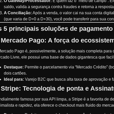
O Gateway/Processador:
É quem faz o “meio de campo”. Ele
saldo, valida a segurança contra fraudes e retorna a respos
A Conciliação:
Após a venda, o valor cai na sua conta digita
(que varia de D+0 a D+30), você pode transferir para sua con
s 5 principais soluções de pagamento
. Mercado Pago: A força do ecossiste
ercado Pago é, possivelmente, a solução mais completa para q
cado Livre, ele possui uma base de dados gigantesca que facili
Destaque:
Permite o parcelamento via “Mercado Crédito” (b
dois cartões.
Ideal para:
Varejo B2C que busca alta taxa de aprovação e fa
 Stripe: Tecnologia de ponta e Assina
dialmente famosa por sua API limpa, a Stripe é a favorita de 
imalista e rapidez, ela oferece o checkout mais fluido do merca