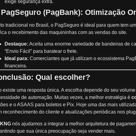
exige segurança extra.
 PagSeguro (PagBank): Otimização Onl
to tradicional no Brasil, o PagSeguro é ideal para quem tem uma 
fica o recebimento das maquininhas com as vendas do site.
Destaque:
Aceita uma enorme variedade de bandeiras de cart
“Envio Fácil” para baratear o frete.
Ideal para:
Comerciantes que já utilizam o ecossistema PagB
financeira.
onclusão: Qual escolher?
 existe uma resposta única. A escolha depende do seu volume d
essidade de automação. Muitas vezes, a melhor estratégia é
c
tões e o ASAAS para boletos e Pix. Hoje uma das mais utilizad
 reconhecimento do cliente e atualizações periódicas nos plu
KNG
nós ajudamos a integrar a melhor arquitetura de pagam
antindo que sua única preocupação seja vender mais.