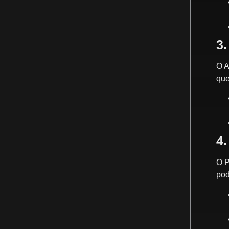
3.
O A
que
4.
O P
pod