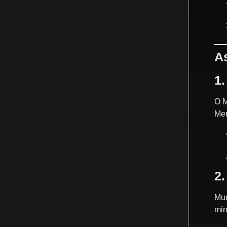
A
1
O M
Mer
2.
Mun
min