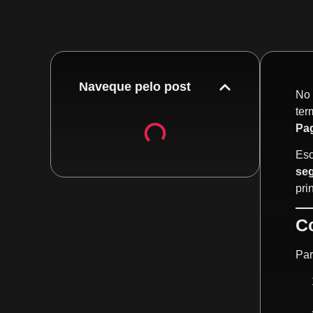
Naveque pelo post
No 
ter
Pa
Esc
seg
pri
C
Par