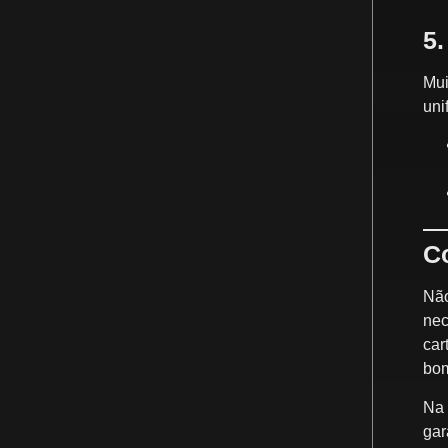
5.
Mui
uni
C
Não
nec
car
bom
Na
gar