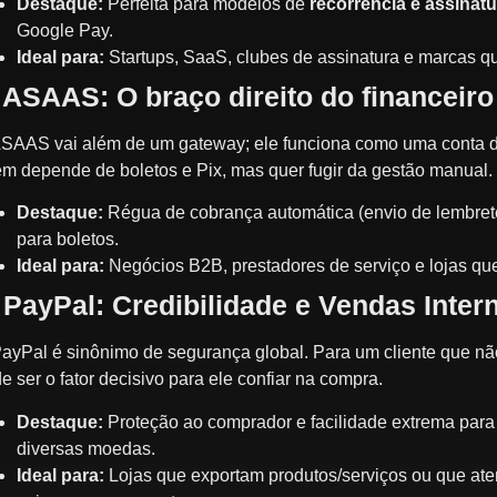
Destaque:
Perfeita para modelos de
recorrência e assinat
Google Pay.
Ideal para:
Startups, SaaS, clubes de assinatura e marcas qu
 ASAAS: O braço direito do financeiro
SAAS vai além de um gateway; ele funciona como uma conta di
m depende de boletos e Pix, mas quer fugir da gestão manual.
Destaque:
Régua de cobrança automática (envio de lembrete
para boletos.
Ideal para:
Negócios B2B, prestadores de serviço e lojas que
 PayPal: Credibilidade e Vendas Inter
ayPal é sinônimo de segurança global. Para um cliente que não
e ser o fator decisivo para ele confiar na compra.
Destaque:
Proteção ao comprador e facilidade extrema para 
diversas moedas.
Ideal para:
Lojas que exportam produtos/serviços ou que ate