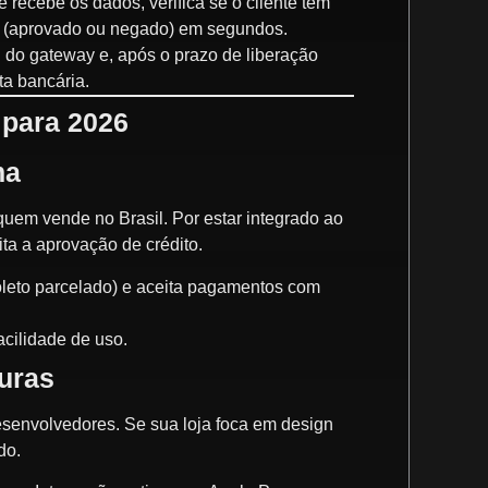
 recebe os dados, verifica se o cliente tem
ta (aprovado ou negado) em segundos.
l do gateway e, após o prazo de liberação
ta bancária.
 para 2026
ma
uem vende no Brasil. Por estar integrado ao
ta a aprovação de crédito.
oleto parcelado) e aceita pagamentos com
cilidade de uso.
turas
desenvolvedores. Se sua loja foca em design
do.